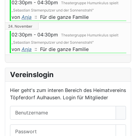
02:30pm - 04:30pm
Theatergruppe Humunkulus spielt
„Sebastian Sternenputzer und der Sonnenstrahl"
von
Anja
:: Für die ganze Familie
24. November
02:30pm - 04:30pm
Theatergruppe Humunkulus spielt
„Sebastian Sternenputzer und der Sonnenstrahl"
von
Anja
:: Für die ganze Familie
Vereinslogin
Hier geht's zum interen Bereich des Heimatvereins
Töpferdorf Aulhausen. Login für Mitglieder
Benutzername
Passwort
Passwo