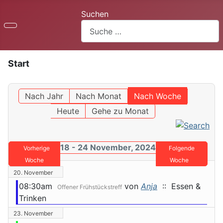
Suchen
Start
Nach Jahr
Nach Monat
Nach Woche
Heute
Gehe zu Monat
18 - 24 November, 2024
Vorherige
Folgende
Woche
Woche
20. November
08:30am
von
Anja
:: Essen &
Offener Frühstückstreff
Trinken
23. November