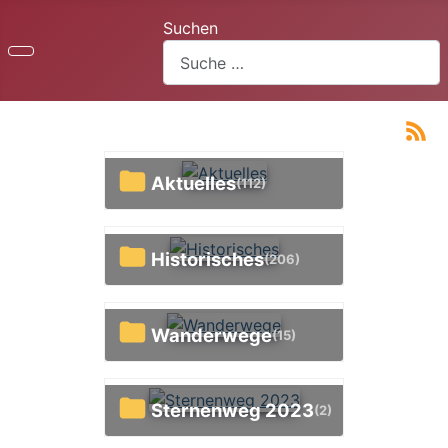
Suchen
Aktuelles
(112)
Historisches
(206)
Wanderwege
(15)
Sternenweg 2023
(2)