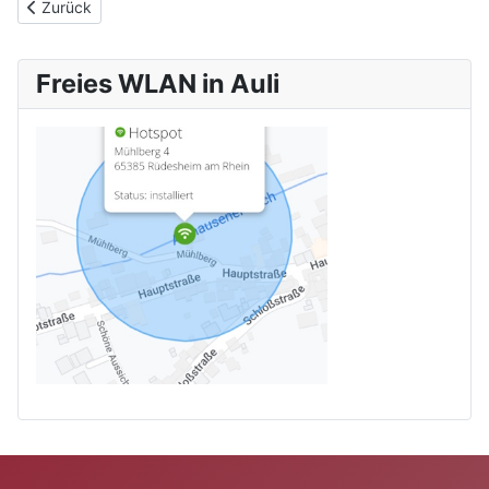
Vorheriger Beitrag: Ahnentafel Retzel
Zurück
Freies WLAN in Auli