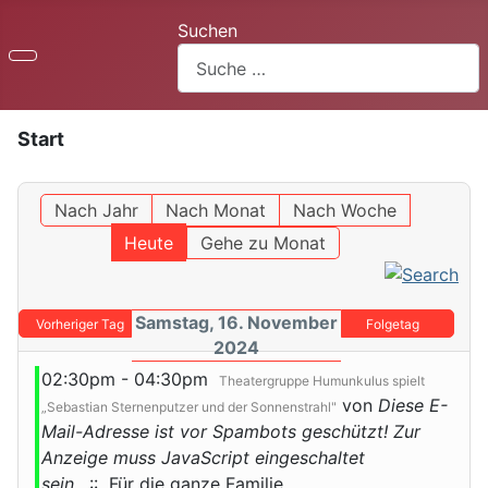
Suchen
Start
Nach Jahr
Nach Monat
Nach Woche
Heute
Gehe zu Monat
Samstag, 16. November
Vorheriger Tag
Folgetag
2024
02:30pm - 04:30pm
Theatergruppe Humunkulus spielt
von
Diese E-
„Sebastian Sternenputzer und der Sonnenstrahl"
Mail-Adresse ist vor Spambots geschützt! Zur
Anzeige muss JavaScript eingeschaltet
sein.
:: Für die ganze Familie