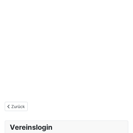
Vorheriger Beitrag: Ahnentafel Retzel
Zurück
Vereinslogin